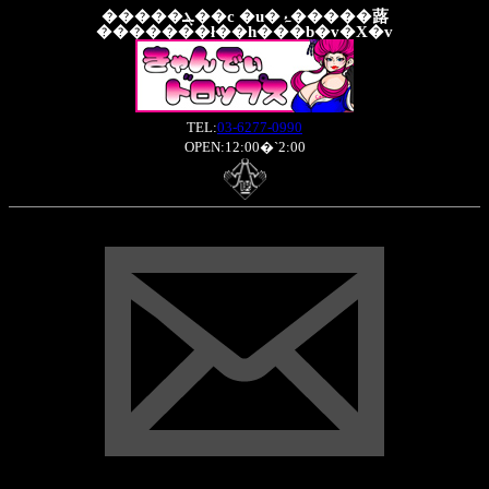
�����ܔ��c �u�ۂ�����蕗
�������ł��h���b�v�X�v
TEL:
03-6277-0990
OPEN:12:00�`2:00