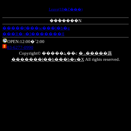
Leave(18�Ζ���)
���݃����N
�����f���w���l�b�g
���R�~�I�������ǁI
OPEN:12:00�`2:00
03-6277-0990
�ۂ�����蕗
Copyright© �����ܔ��c
�������ł��h���b�v�X
All rights reserved.