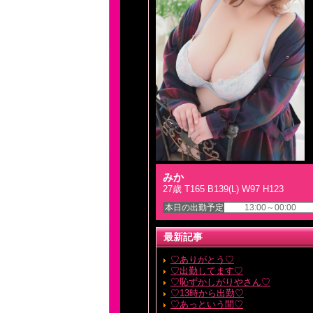
みか
27歳 T165 B139(L) W97 H123
本日の出勤予定
13:00～00:00
最新記事
♡ありがとう♡
♡出勤してます♡
♡恥ずかしがりやさん♡
♡13時から出勤♡
♡あっという間♡