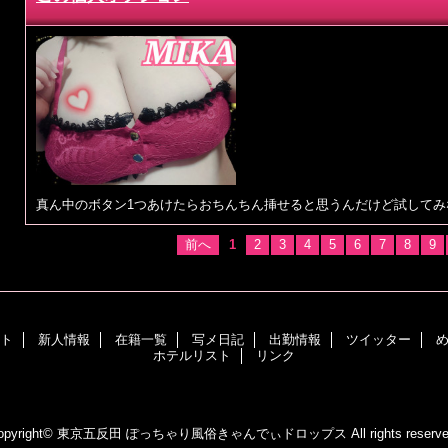
真ん中のボタン1つあけたらおちんちん挿せると思うんだけど試してみ
前へ
1
2
3
4
5
6
7
8
9
ト
新人情報
在籍一覧
写メ日記
出勤情報
ツイッター
ホテルリスト
リンク
opyright© 東京五反田
ぽっちゃり風俗きゃんでぃドロップス
All rights reserv