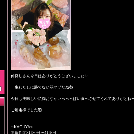
仲良しさん今日はありがとうございました✨
一生わたしに勝てない弱マゾだね︎︎👍
今日も美味しい焼肉おなかいっっっぱい食べさせてくれてありがとねー
ご馳走様でした🥰
✨KAGUYA✨
開催期間3月30日〜4月5日