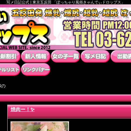
写メ日記公式 | 東京五反田 「ぽっちゃり風俗きゃんでぃドロップス」
3の
焼肉ー！✨