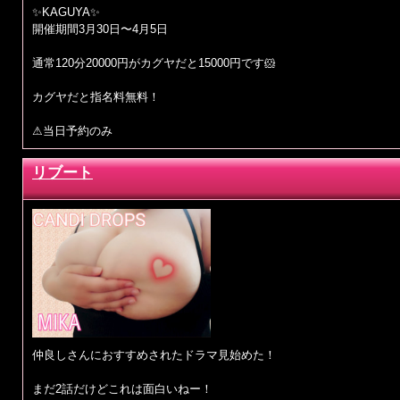
✨KAGUYA✨
開催期間3月30日〜4月5日
通常120分20000円がカグヤだと15000円です🐹
カグヤだと指名料無料！
⚠当日予約のみ
リブート
仲良しさんにおすすめされたドラマ見始めた！
まだ2話だけどこれは面白いねー！