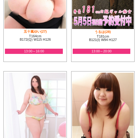
スタッフ・キャスト一同皆様にご満足いただけるサービスを提供できるよう努めてまいりま
す。
変わらぬご愛顧のほど、心よりお願い申し上げます。
きゃんでぃドロップス
※ご不明な点などございましたらお問い合わせください
五十嵐ゆい(27)
うるは(28)
T164cm
T181cm
B172(Q) W115 H126
B121(I) W94 H127
13:00～16:00
13:00～20:00