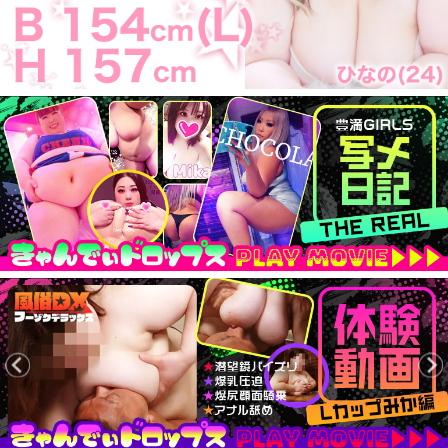
バスト154cm・ヒップ157cm
見た目はもちろん、
話し方や仕草もとろけるように甘くてやさしい
刺激を求めるあなたに贈る、
濃密な時間をお楽しみください。
新人速報！
[08/03 00:00]