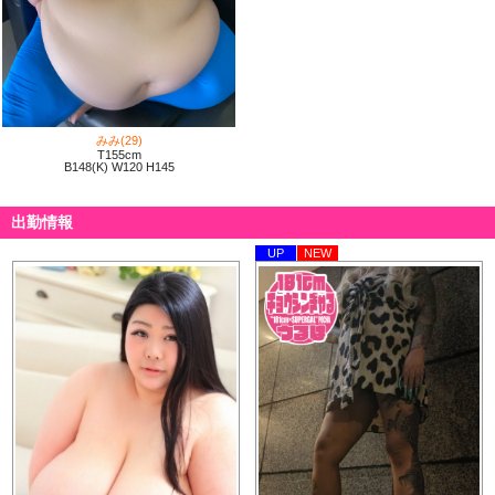
平素より格別のご高配を賜り、厚く御礼申し上げます。
きゃんでぃドロップスでは2012年の創業当時より、
指名料・入会金無料サービスなどの価格を維持する努力を続けてまいりました。
しかしながら、昨今の物価上昇や経済状況の影響に受け、
みみ(29)
2025年4月1日より
T155cm
サービス維持向上のため料金システムを見直す運びとなりました。
B148(K) W120 H145
【2025年4月1日より変更となる項目】
出勤情報
指名料 2000円
UP
NEW
例）60分コースの場合
コース料金10000円+指名料2000円
合計12000円
※入会金につきましては今後も無料となります。
その他各種イベントにつきましては
指名料無料の物もございますのでぜひご利用ください
2025年4月1日以降のご予約からは指名料をいただく形でのご案内となります。
また、2025年3月31日までのご予約に関しましては
現行通りの価格にてご案内させていただきます。
皆様には大変なご負担をおかけすることとなり、心苦しいかぎりですが