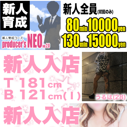
極上の癒しとド迫力
ひなの
【出勤】8月9日(日)