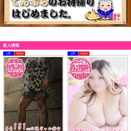
「デカくてエロくて、ドSなギャル」
うるは
一目見た瞬間、
誰もがその存在感に圧倒される。
新人情報
身長181cm、
UP
NEW
UP
NEW
モデル顔負けの等身を誇る
超大型ギャル
が当店に入店！
ご予約お待ちしております。
【入店速報】大迫直子
[08/01 00:00]
【入店情報】
大迫 直子