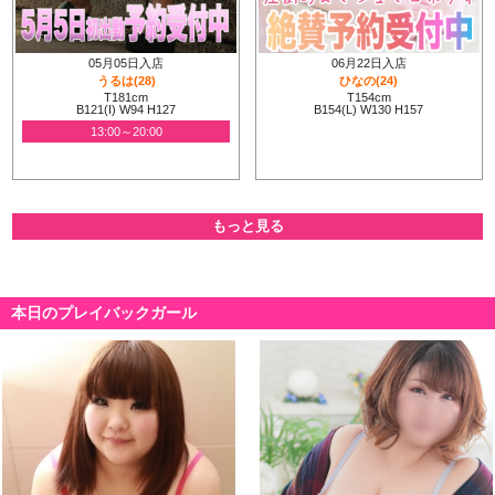
”大迫直子”
嬢が
05月05日入店
06月22日入店
この度レギュラーメンバーに加入決定！
うるは(28)
ひなの(24)
T181cm
T154cm
完全予約制
B121(I) W94 H127
B154(L) W130 H157
※予約受付は前日の18:00まで
13:00～20:00
通常料金
※
でのご案内になります。
ソフトからハードまで幅広くご対応可能
言葉責めや羞恥プレイ
、
もっと見る
ストーリープレイ
、
ペニバン
など、
幅広くお楽しみいただけます。
彼女を知っている方はもちろん
一度でも彼女に会ってみたかった方も
本日のプレイバックガール
最高のお時間をお過ごしいただけるかと思います。
さらちゃん出勤情報！！
[07/30 00:00]
まさかの完全復帰再入店
さら