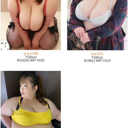
【次回出勤】
決まり次第アップ致します。
※ご予約は1週間前から可能となっております。
※今回より特別料金ではなく
通常料金
でご利用いただけます。
イベント料金
もちろん
も適応です！
ももか(28)
みか(27)
体重も135kg
T150cm
増量し
T165cm
と
B141(N) W97 H120
B139(L) W97 H123
圧倒的な圧迫等のプレイが
幅広くなったという嬉しいお知らせも！
特に反響のあった
”みみ&さら””ショコラ&さら”の3P
や
”みみ&ショコラ&さら”の4P
も
復活するとなるとまさに僥倖！
皆様のご利用お待ちしております！
システム料金改定のお知らせ
[04/01 00:00]